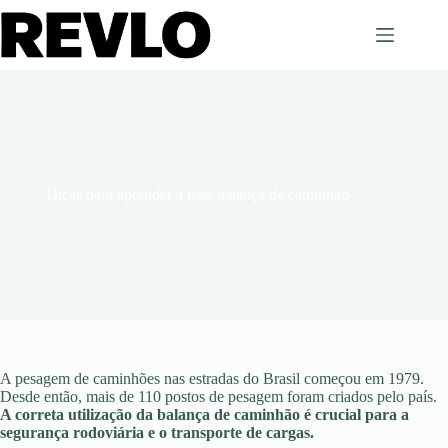
Pular
para
o
conteúdo
Dicas para aprender a usar balança de caminhão
A pesagem de caminhões nas estradas do Brasil começou em 1979.
Desde então, mais de 110 postos de pesagem foram criados pelo país.
A correta utilização da balança de caminhão é crucial para a
segurança rodoviária e o transporte de cargas.